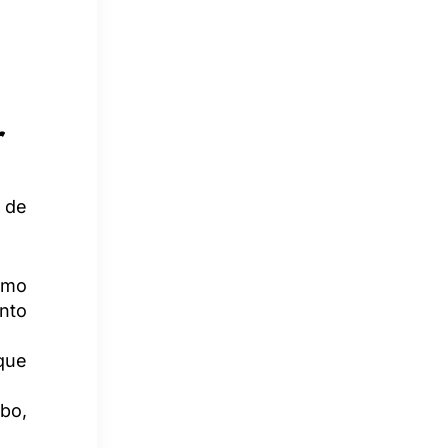
r
s de
amo
ento
que
bo,