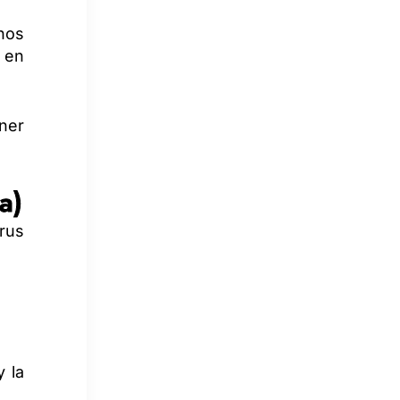
nos
 en
ener
a)
irus
y la