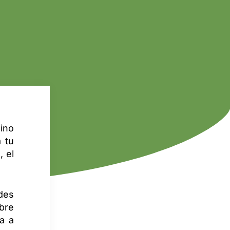
ino
 tu
, el
des
ibre
a a