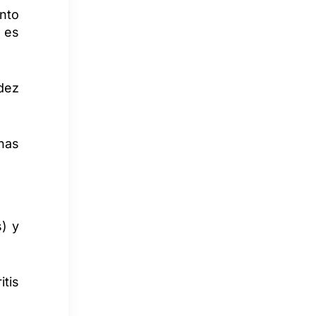
nto
o es
idez
nas
s) y
itis