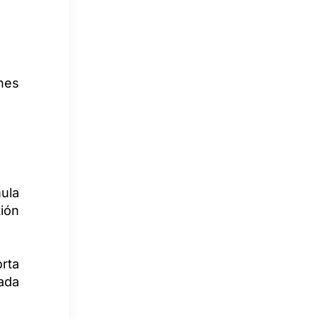
ones
mula
tión
orta
ada