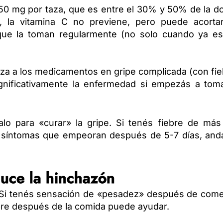
-50 mg por taza, que es entre el 30% y 50% de la d
s, la vitamina C no previene, pero puede acortar
ue la toman regularmente (no solo cuando ya es
aza a los medicamentos en gripe complicada (con fi
a significativamente la enfermedad si empezás a tom
alo para «curar» la gripe. Si tenés fiebre de más
 o síntomas que empeoran después de 5-7 días, andá
duce la hinchazón
o. Si tenés sensación de «pesadez» después de com
ibre después de la comida puede ayudar.