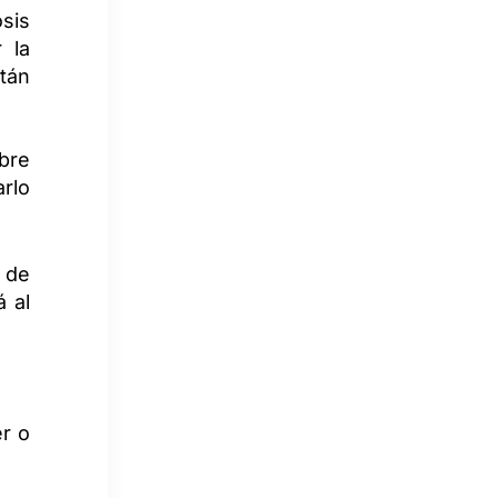
osis
 la
tán
ebre
arlo
 de
 al
er o