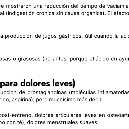
bre mostraron una reducción del tiempo de vaciamie
l (indigestión crónica sin causa orgánica). El efect
 la producción de jugos gástricos, útil cuando la ac
sas o grasosas (no antes, porque el ácido en ayu
(para dolores leves)
ducción de prostaglandinas (moléculas inflamatoria
feno, aspirina), pero muchísimo más débil.
ost-entreno, dolores articulares leves en osteoartr
no con té), dolores menstruales suaves.