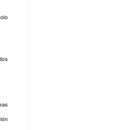
solo
dos
seas
ción